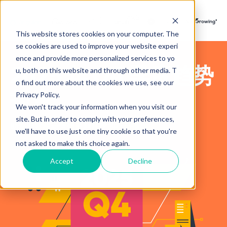
This website stores cookies on your computer. The
se cookies are used to improve your website experi
ence and provide more personalized services to yo
2025 年 Q4 季度趋势
u, both on this website and through other media. T
o find out more about the cookies we use, see our
报告
Privacy Policy.
We won't track your information when you visit our
site. But in order to comply with your preferences,
助您洞察移动营销盈利旺季的行动指南
we'll have to use just one tiny cookie so that you're
not asked to make this choice again.
Accept
Decline