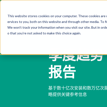
This website stores cookies on your computer. These cookies are 
ervices to you, both on this website and through other media. To f
We won't track your information when you visit our site. But in orde
o that you're not asked to make this choice again.
季度趋势
报告
基于数十亿次安装和数万亿次
略提供关键参考信息