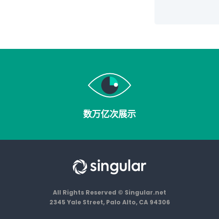
数万亿次
展示
All Rights Reserved © Singular.net
2345 Yale Street, Palo Alto, CA 94306