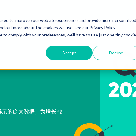
used to improve your website experience and provide more personalized
专题
ind out more about the cookies we use, see our Privacy Policy.
r to comply with your preferences, we'll have to use just one tiny cookie
Accept
Decline
展示的庞大数据，为增长战