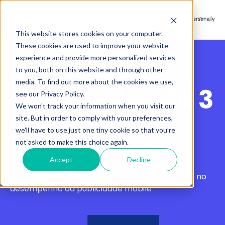
This website stores cookies on your computer.
These cookies are used to improve your website
experience and provide more personalized services
Relatório de
to you, both on this website and through other
media. To find out more about the cookies we use,
tendências do 3
see our Privacy Policy.
We won't track your information when you visit our
trimestre de
site. But in order to comply with your preferences,
we'll have to use just one tiny cookie so that you're
2025
not asked to make this choice again.
Accept
Decline
Seu guia essencial sobre as maiores mudanças no
desempenho da publicidade mobile