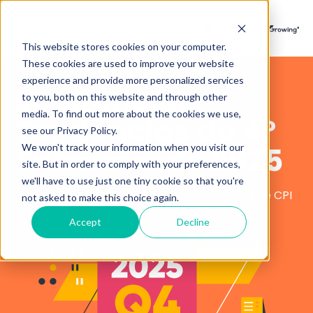
This website stores cookies on your computer.
These cookies are used to improve your website
experience and provide more personalized services
Relatório de
to you, both on this website and through other
media. To find out more about the cookies we use,
Tendências do 4º
see our Privacy Policy.
Trimestre de 2025
We won't track your information when you visit our
site. But in order to comply with your preferences,
we'll have to use just one tiny cookie so that you're
Gastos com anúncios mobile, CTR e insights de CPI
not asked to make this choice again.
Accept
Decline