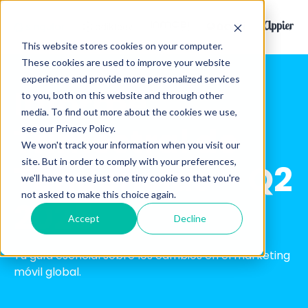
This website stores cookies on your computer.
These cookies are used to improve your website
experience and provide more personalized services
Informe
to you, both on this website and through other
media. To find out more about the cookies we use,
Trimestral de
see our Privacy Policy.
We won't track your information when you visit our
site. But in order to comply with your preferences,
Tendencias – Q2
we'll have to use just one tiny cookie so that you're
not asked to make this choice again.
2025
Accept
Decline
Tu guía esencial sobre los cambios en el marketing
móvil global.